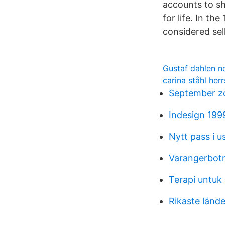
accounts to s
for life. In t
considered sel
Gustaf dahlen n
carina ståhl her
September z
Indesign 199
Nytt pass i u
Varangerbotn
Terapi untuk
Rikaste lände