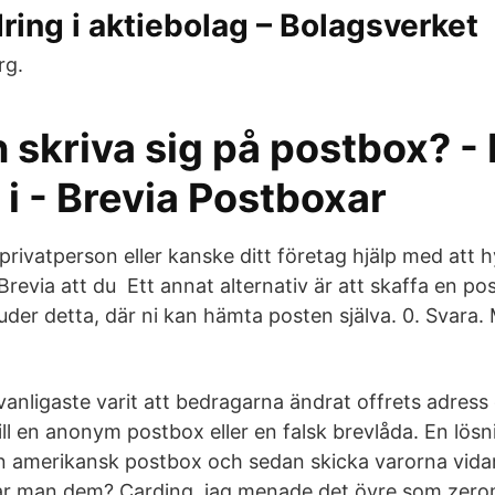
ing i aktiebolag – Bolagsverket
rg.
skriva sig på postbox? -
i - Brevia Postboxar
rivatperson eller kanske ditt företag hjälp med att 
revia att du Ett annat alternativ är att skaffa en po
der detta, där ni kan hämta posten själva. 0. Svara. M
 vanligaste varit att bedragarna ändrat offrets adres
till en anonym postbox eller en falsk brevlåda. En lös
n amerikansk postbox och sedan skicka varorna vidare
tar man dem? Carding. jag menade det övre som zero