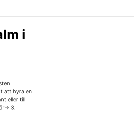
lm i
osten
t att hyra en
 eller till
är-> 3.