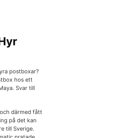
 Hyr
hyra postboxar?
stbox hos ett
aya. Svar till
s och därmed fått
ning på det kan
 till Sverige.
matic pratade