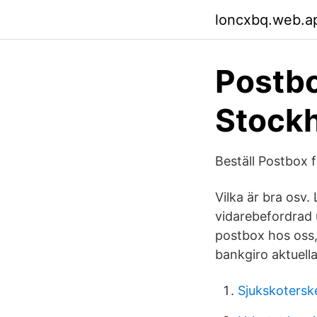
loncxbq.web.a
Postbo
Stock
Beställ Postbox f
Vilka är bra osv. 
vidarebefordrad 
postbox hos oss, 
bankgiro aktuella 
Sjukskotersk