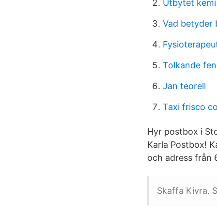
Utbytet kemi
Vad betyder 
Fysioterapeut
Tolkande fe
Jan teorell
Taxi frisco c
Hyr postbox i Sto
Karla Postbox! K
och adress från 6
Skaffa Kivra. S