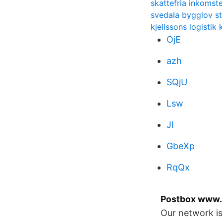
skattefria inkomst
svedala bygglov s
kjellssons logistik 
OjE
azh
SQjU
Lsw
JI
GbeXp
RqQx
Postbox www.
Our network is