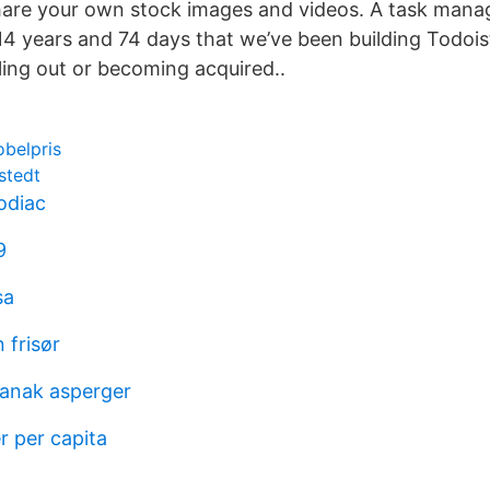
hare your own stock images and videos. A task manag
he 14 years and 74 days that we’ve been building Todoi
ling out or becoming acquired..
obelpris
rstedt
odiac
9
sa
 frisør
 anak asperger
r per capita