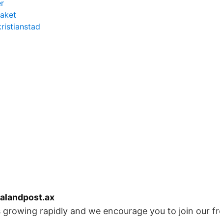
er
taket
kristianstad
alandpost.ax
 growing rapidly and we encourage you to join our f