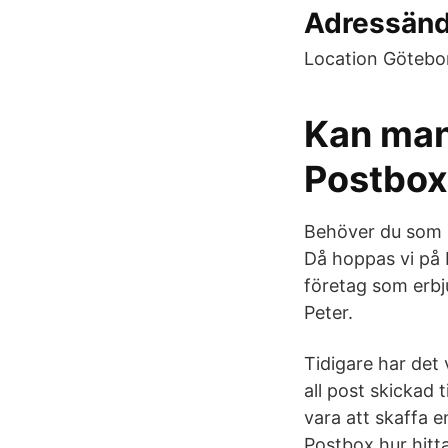
Adressändr
Location Götebo
Kan man 
Postbox 
Behöver du som p
Då hoppas vi på B
företag som erbju
Peter.
Tidigare har det
all post skickad 
vara att skaffa e
Postbox hur hit