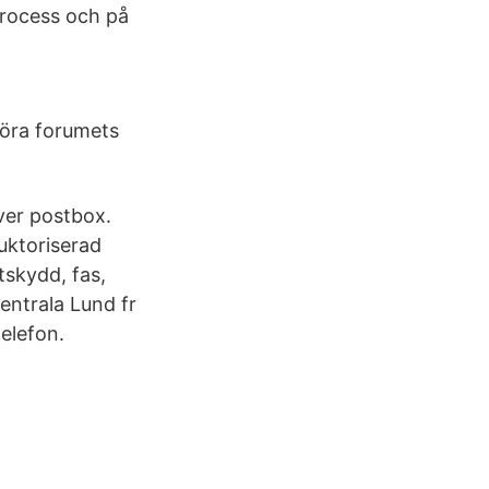
process och på
höra forumets
ver postbox.
uktoriserad
tskydd, fas,
entrala Lund fr
telefon.