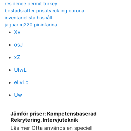
residence permit turkey
bostadsrätter prisutveckling corona
inventarielista hushåll
jaguar xj220 pininfarina
Xv
osJ
xZ
UIwL
eLvLc
Uw
Jämför priser: Kompetensbaserad
Rekrytering, Intervjuteknik
Läs mer Ofta används en speciell