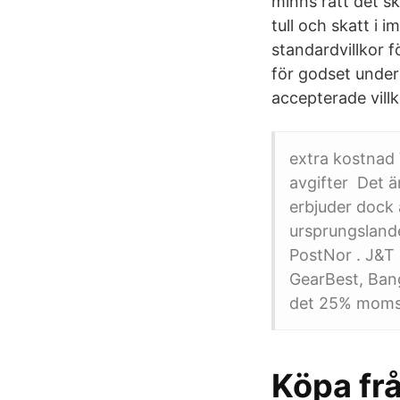
minns rätt det s
tull och skatt i 
standardvillkor 
för godset under
accepterade villk
extra kostnad 
avgifter Det ä
erbjuder dock 
ursprungslandet
PostNor . J&T 
GearBest, Bang
det 25% moms
Köpa fr