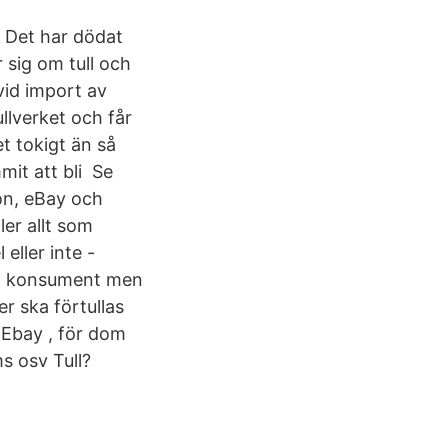
. Det har dödat
 sig om tull och
id import av
ullverket och får
t tokigt än så
mit att bli Se
zon, eBay och
ler allt som
eller inte -
om konsument men
r ska förtullas
 Ebay , för dom
s osv Tull?