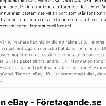
keppades med DHL vilka brukar vara notoriska med de
importlandet? I internationella affärer har det sedan lå
för hur man bestämmer vilken part som står för kostn
 transporten. Incoterms är den internationellt sett 
orssamlingen i internationell handel.
Vår tullräknare kan hjälpa dig att räkna ut tull, moms
r i regel mottagaren som ska betala tull och moms. 
även möjligheten att avsändaren betalar dessa kostn
 Skicka paket till thailand tull Tullinformation för p
Express Thailand paket samt alla paket från AliExpre
Good, Taobao, eBay, JD. Har pratat med tullen, de t
.
ån eBay - Företagande.se