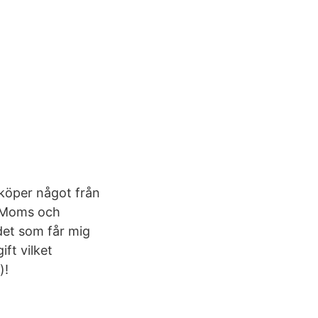
 köper något från
: Moms och
 det som får mig
ift vilket
)!