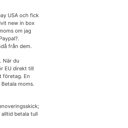
bay USA och fick
ivit new in box
h moms om jag
Paypal?.
ändå från dem.
. När du
 EU direkt till
 företag. En
. Betala moms.
renoveringsskick;
lltid betala tull