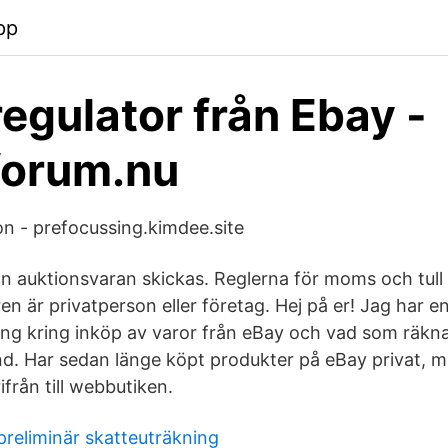
pp
regulator från Ebay -
forum.nu
n - prefocussing.kimdee.site
ifrån auktionsvaran skickas. Reglerna för moms och tu
en är privatperson eller företag. Hej på er! Jag har en,
ring kring inköp av varor från eBay och vad som räkn
nd. Har sedan länge köpt produkter på eBay privat, me
ifrån till webbutiken.
preliminär skatteuträkning