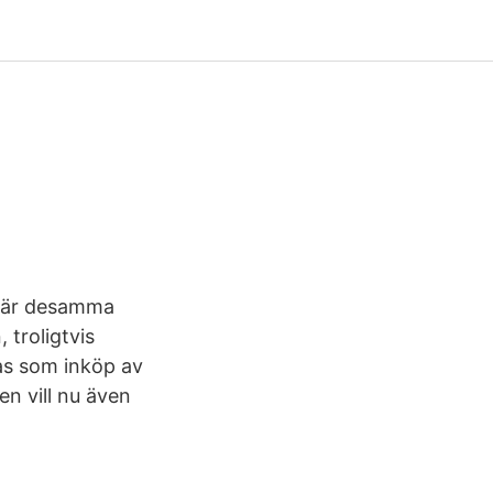
ll är desamma
 troligtvis
as som inköp av
n vill nu även