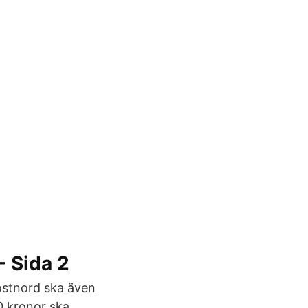
- Sida 2
ostnord ska även
00 kronor ska