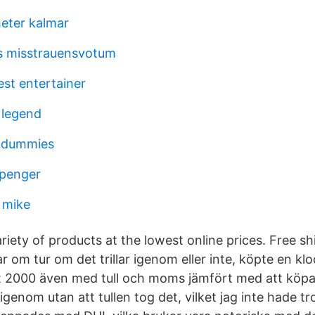
heter kalmar
s misstrauensvotum
est entertainer
 legend
r dummies
gpenger
 mike
riety of products at the lowest online prices. Free s
r om tur om det trillar igenom eller inte, köpte en k
nt 2000 även med tull och moms jämfört med att köp
 igenom utan att tullen tog det, vilket jag inte hade t