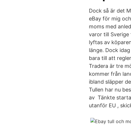
Dock så är det M
eBay för mig och
moms med anledn
varor till Sverig
lyftas av köpare
länge. Dock idag 
bara till att re
Tradera är tre mö
kommer från land u
ibland släpper d
Tullen har nu bes
av Tänkte starta
utanför EU , skic