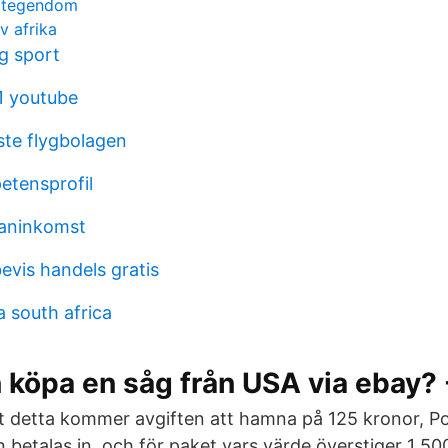
rtegendom
v afrika
g sport
21 youtube
ste flygbolagen
tensprofil
ianinkomst
evis handels gratis
 south africa
köpa en såg från USA via ebay? 
t detta kommer avgiften att hamna på 125 kronor, P
n betalas in, och för paket vars värde överstiger 1 5