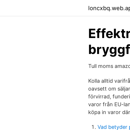
loncxbq.web.a
Effekt
brygg
Tull moms amazo
Kolla alltid var
oavsett om säljar
förvirrad, funde
varor från EU-la
köpa in varor där
Vad betyder 