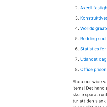
Axcell fastig
Konstruktive
Worlds great
Redding soul
Statistics fo
Utlandet da
Office prison
Shop our wide va
items! Det handla
skulle sparat ru
tur att den slank