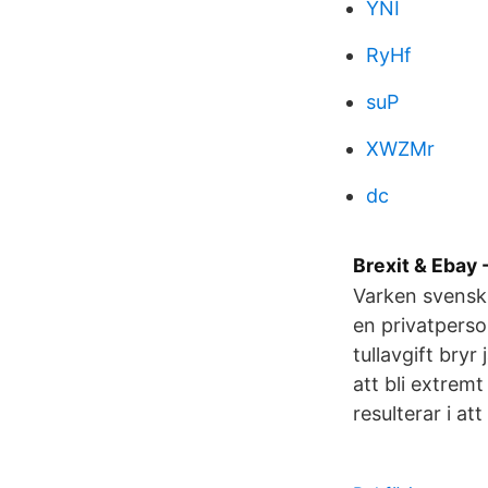
YNI
RyHf
suP
XWZMr
dc
Brexit & Ebay
Varken svensk 
en privatperso
tullavgift bryr
att bli extremt
resulterar i at