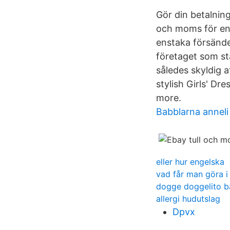
Gör din betalning
och moms för en 
enstaka försändel
företaget som st
således skyldig a
stylish Girls' Dr
more.
Babblarna anneli t
eller hur engelska
vad får man göra i
dogge doggelito 
allergi hudutslag
Dpvx