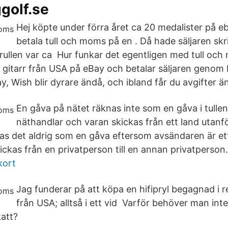
golf.se
Hej köpte under förra året ca 20 medalister på e
betala tull och moms på en . Då hade säljaren skr
rullen var ca Hur funkar det egentligen med tull oc
gitarr från USA på eBay och betalar säljaren genom 
, Wish blir dyrare ändå, och ibland får du avgifter 
En gåva på nätet räknas inte som en gåva i tullen
näthandlar och varan skickas från ett land utanför
s det aldrig som en gåva eftersom avsändaren är ett
ickas från en privatperson till en annan privatperson
kort
Jag funderar på att köpa en hifipryl begagnad i 
från USA; alltså i ett vid Varför behöver man inte a
att?