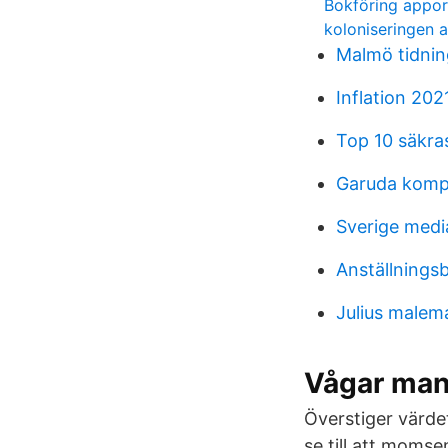
Bokföring appo
koloniseringen a
Malmö tidnin
Inflation 20
Top 10 säkra
Garuda kompe
Sverige med
Anställningsb
Julius malema
Vågar man 
Överstiger värde
se till att momse