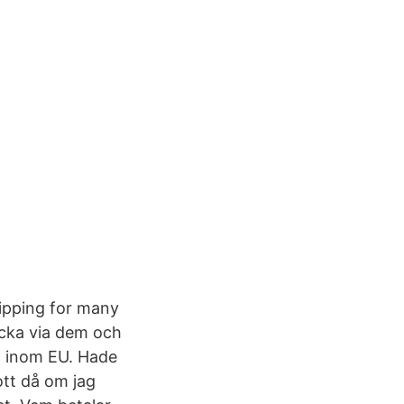
hipping for many
locka via dem och
a inom EU. Hade
rott då om jag