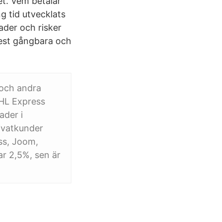
t. Vem betalar
ng tid utvecklats
ader och risker
mest gångbara och
 och andra
DHL Express
ader i
rivatkunder
ss, Joom,
ar 2,5%, sen är