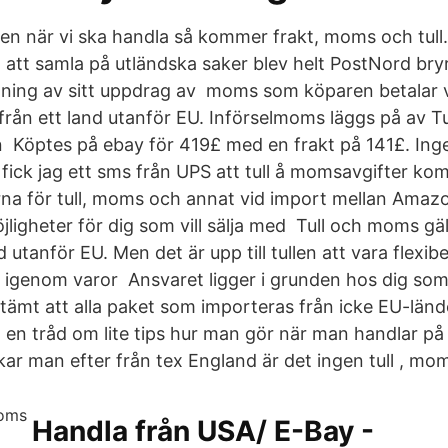
en när vi ska handla så kommer frakt, moms och tull
 att samla på utländska saker blev helt PostNord bryr
ing av sitt uppdrag av moms som köparen betalar v
e från ett land utanför EU. Införselmoms läggs på av T
n Köptes på ebay för 419£ med en frakt på 141£. Inge
fick jag ett sms från UPS att tull å momsavgifter kom
glerna för tull, moms och annat vid import mellan Ama
jligheter för dig som vill sälja med Tull och moms gäl
tanför EU. Men det är upp till tullen att vara flexibel 
e igenom varor Ansvaret ligger i grunden hos dig s
tämt att alla paket som importeras från icke EU-lände
 en tråd om lite tips hur man gör när man handlar på
kar man efter från tex England är det ingen tull , mom
Handla från USA/ E-Bay -