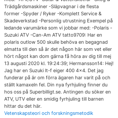
Trädgårdsmaskiner -Släpvagnar i de flesta
former -Spyder / Ryker -Komplett Service &
Skadeverkstad -Personlig utrustning Exempel på
ledande varumärke som vi jobbar med: -Polaris -
Suzuki ATV -Can-Am ATV tatto9709: Har en
polaris outlow 500 skulle behöva en begagnad
elmatta till den så är det någon här som vet eller
hört något kan dom gärna få höra av dig till mej
13 augusti 2020 kl. 19:24:39; Hermansson14: Hej!
Jag har en Suzuki lt-f eiger 400 4x4. Det jag
funderar på är om förra ägaren har varit på och
ställt kamaxeln fel. Din nya fyrhjuling finner du
hos oss på Superbilligt.se. Antingen du söker en
ATV, UTV eller en smidig fyrhjuling till barnen
hittar du det här.
Vetenskapsteori och forskningsmetodik