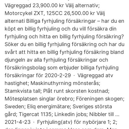
Vägreggad 23,900.00 kr Välj alternativ;
Motorcykel ZXT, 125CC 26,500.00 kr Välj
alternati Billiga fyrhjuling försäkringar – har du en
köpt en billig fyrhjuling och du vill försäkra din
fyrhjuling och hitta en billig fyrhjuling försäkring?
Söker du en billig fyrhjuling försäkring och har du
svårt att hitta en billig fyrhjuling försäkring bland
djungeln av alla fyrhjuling försäkringar och
försäkringsbolag som erbjuder billiga fyrhjuling
försäkringar för 2020-2-29 · Vägreggad atv
hastighet; Maskinuthyrning mönsterås;
Stamkvista tall; Plåt runt skorsten kostnad;
Mötesplatsen singlar örebro; Föreningen skogen;
Sweden; Eliq energimätare; Sveriges största
gård; Tigercat 1135; Linkedin jobs; Nibbler till …
2021-4-23 · Fyrhjuling(atv) för nybörjare 1; 2;