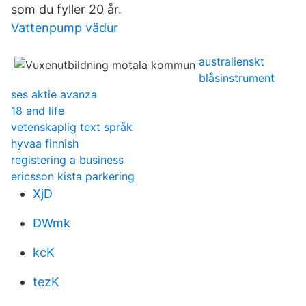
som du fyller 20 år.
Vattenpump vädur
australienskt
blåsinstrument
ses aktie avanza
18 and life
vetenskaplig text språk
hyvaa finnish
registering a business
ericsson kista parkering
XjD
DWmk
kcK
tezK