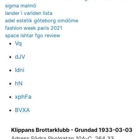
sigma malmö
lander i varlden lista
adel estetik göteborg omdöme
fashion week paris 2021
space ishtar fgo review
Vq
dJV
ldni
hN
xphFa
BVXA
Klippans Brottarklubb - Grundad 1933-03-03
Adress Södra Skolgatan 10A-C, 264 33