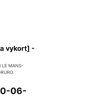
a vykort] -
M LE MANS-
ORURO.
20-06-