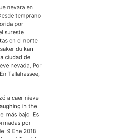
que nevara en
 Desde temprano
orida por
l sureste
tas en el norte
 saker du kan
la ciudad de
leve nevada, Por
 En Tallahassee,
ó a caer nieve
laughing in the
vel más bajo Es
formadas por
 de 9 Ene 2018