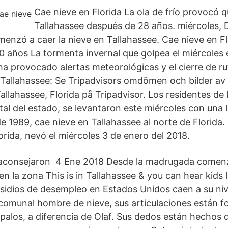
Cae nieve en Florida La ola de frío provocó 
Tallahassee después de 28 años. miércoles,
enzó a caer la nieve en Tallahassee. Cae nieve en Fl
0 años La tormenta invernal que golpea el miércoles e
a provocado alertas meteorológicas y el cierre de ru
 Tallahassee: Se Tripadvisors omdömen och bilder av
Tallahassee, Florida på Tripadvisor. Los residentes de 
tal del estado, se levantaron este miércoles con una 
e 1989, cae nieve en Tallahassee al norte de Florida.
Florida, nevó el miércoles 3 de enero del 2018.
 aconsejaron 4 Ene 2018 Desde la madrugada comenz
n la zona This is in Tallahassee & you can hear kids 
idios de desempleo en Estados Unidos caen a su ni
comunal hombre de nieve, sus articulaciones están 
e palos, a diferencia de Olaf. Sus dedos están hechos