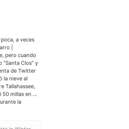
 poca, a veces
arro |
e, pero cuando
 “Santa Clos” y
enta de Twitter
 la nieve al
re Tallahassee,
i 50 millas en …
urante la