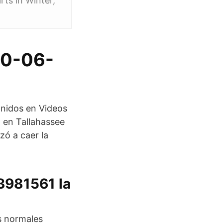
ts in Winter,
20-06-
Unidos en Videos
a en Tallahassee
ó a caer la
3981561 la
s normales