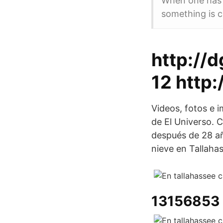
When one has s
something is c
http://
12 http:
Videos, fotos e 
de El Universo. 
después de 28 a
nieve en Tallaha
13156853