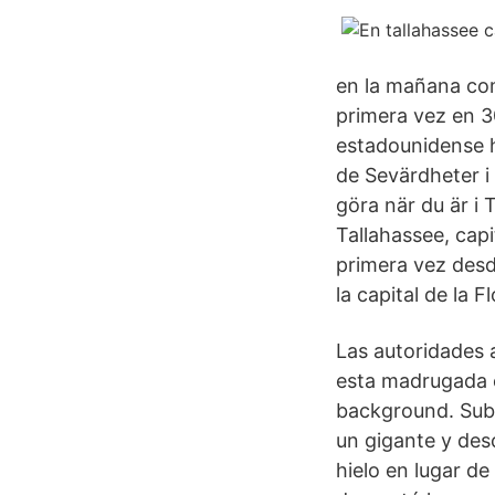
en la mañana com
primera vez en 3
estadounidense h
de Sevärdheter i
göra när du är i 
Tallahassee, capi
primera vez desd
la capital de la 
Las autoridades
esta madrugada e
background. Subs
un gigante y des
hielo en lugar d