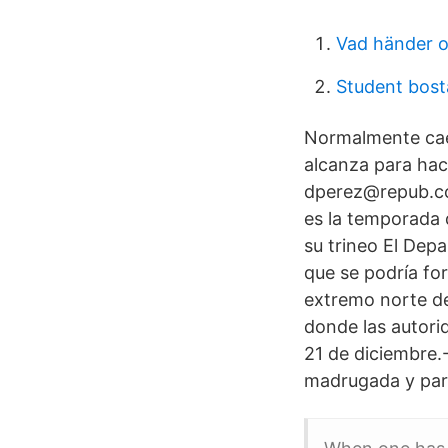
Vad händer o
Student bos
Normalmente cae 
alcanza para hac
dperez@repub.co
es la temporada 
su trineo El Depa
que se podría for
extremo norte de
donde las autori
21 de diciembre.-
madrugada y part