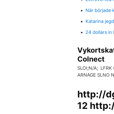
När började 
Katarina jegd
24 dollars in 
Vykortskat
Colnect
SLOI;N/A; LFR
ARNAGE SLNO N
http://
12 http: