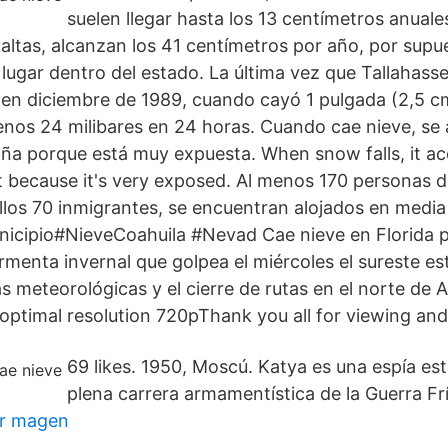
suelen llegar hasta los 13 centímetros anuale
 altas, alcanzan los 41 centímetros por año, por supu
lugar dentro del estado. La última vez que Tallahass
e en diciembre de 1989, cuando cayó 1 pulgada (2,5 c
enos 24 milibares en 24 horas. Cuando cae nieve, se 
ña porque está muy expuesta. When snow falls, it a
because it's very exposed. Al menos 170 personas 
ellos 70 inmigrantes, se encuentran alojados en medi
nicipio#NieveCoahuila #Nevad Cae nieve en Florida 
rmenta invernal que golpea el miércoles el sureste e
s meteorológicas y el cierre de rutas en el norte d
 optimal resolution 720pThank you all for viewing a
69 likes. 1950, Moscú. Katya es una espía e
plena carrera armamentística de la Guerra Frí
or magen