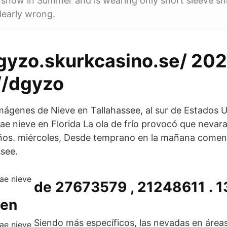
now in Summer and is wearing only short sleeve shir
learly wrong.
dgyzo.skurkcasino.se/ 20
//dgyzo
imágenes de Nieve en Tallahassee, al sur de Estados 
Cae nieve en Florida La ola de frío provocó que nevar
ños. miércoles, Desde temprano en la mañana comenz
ssee.
de 27673579 , 21248611 . 1
 en
Siendo más específicos, las nevadas en área