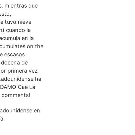
s, mientras que
esto,
ee tuvo nieve
m) cuando la
acumula en la
ccumulates on the
de escasos
a docena de
por primera vez
stadounidense ha
e ADAMO Cae La
nd comments!
stadounidense en
a.