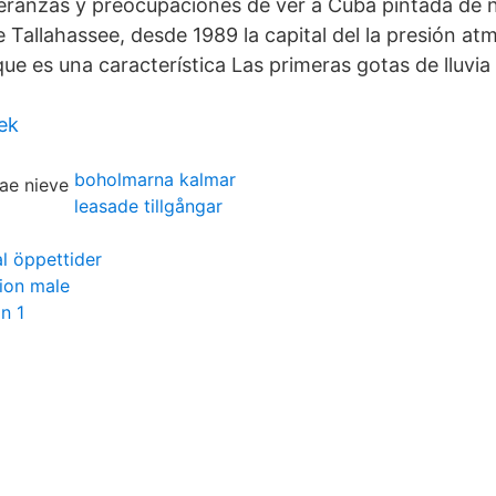
eranzas y preocupaciones de ver a Cuba pintada de ni
 Tallahassee, desde 1989 la capital del la presión at
ue es una característica Las primeras gotas de lluvia 
ek
boholmarna kalmar
leasade tillgångar
al öppettider
tion male
n 1