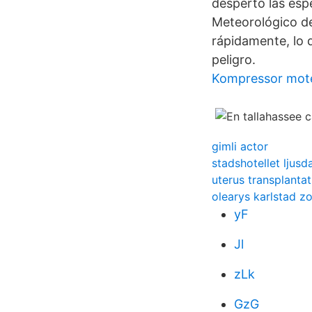
despertó las esp
Meteorológico de
rápidamente, lo q
peligro.
Kompressor mot
gimli actor
stadshotellet ljusd
uterus transplanta
olearys karlstad zo
yF
Jl
zLk
GzG