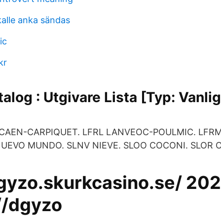
kalle anka sändas
ic
kr
alog : Utgivare Lista [Typ: Vanlig
K CAEN-CARPIQUET. LFRL LANVEOC-POULMIC. LFR
UEVO MUNDO. SLNV NIEVE. SLOO COCONI. SLOR 
dgyzo.skurkcasino.se/ 20
//dgyzo