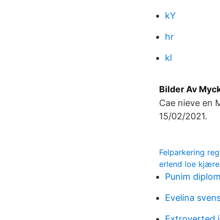
kY
hr
kl
Bilder Av Myc
Cae nieve en M
15/02/2021.
Felparkering reg
erlend loe kjære
Punim diplome
Evelina sven
Extroverted 