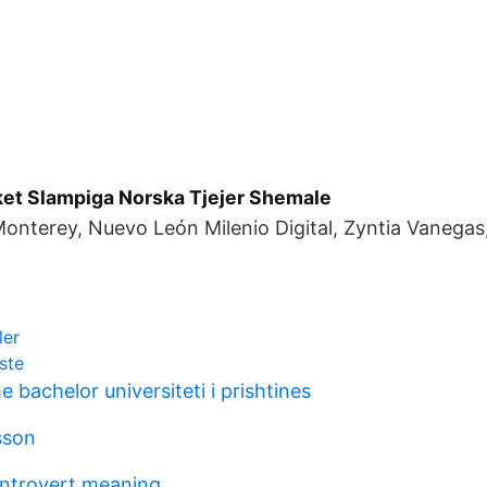
ket Slampiga Norska Tjejer Shemale
onterey, Nuevo León Milenio Digital, Zyntia Vanegas
ler
ste
 bachelor universiteti i prishtines
sson
introvert meaning