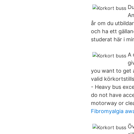
Du
An
år om du utbilda
och ha ett gällan
studerat här i m
A 
gi
you want to get a
valid körkortstil
- Heavy bus excee
do not have acce
motorway or cle
Fibromyalgia aw
Öv