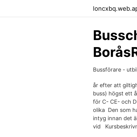
loncxbq.web.a
Bussch
BoråsR
Bussförare - utb
år efter att gilti
buss) högst ett år
för C- CE- och D-
olika Den som ha
intyg innan det ä
vid Kursbeskrivni