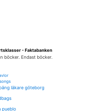
rtsklasser - Faktabanken
an böcker. Endast böcker.
avlor
 songs
oäng läkare göteborg
dbags
 pueblo