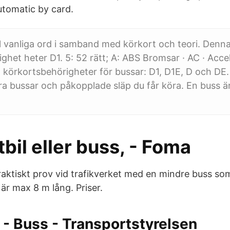
utomatic by card.
ill vanliga ord i samband med körkort och teori. Denn
ghet heter D1. 5: 52 rätt; A: ABS Bromsar · AC · Acce
ka körkortsbehörigheter för bussar: D1, D1E, D och DE.
ora bussar och påkopplade släp du får köra. En buss är
tbil eller buss, - Foma
raktiskt prov vid trafikverket med en mindre buss so
är max 8 m lång. Priser.
 - Buss - Transportstyrelsen