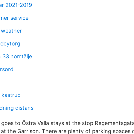
er 2021-2019
mer service
d weather
kebytorg
 33 norrtälje
orsord
å kastrup
dning distans
 goes to Östra Valla stays at the stop Regementsgata
t the Garrison. There are plenty of parking spaces 