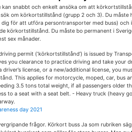
 kan snabbt och enkelt ansöka om att körkortstillstå
sök om körkortstillstånd (grupp 2 och 3). Du måste ha
r dig för att utföra persontransporter med buss) och
de körkortstillstånd. Du måste bo permanent i Sverige
inst sex månader.
driving permit (‘körkortstillstånd’) is issued by Trans
ves you clearance to practice driving and take your dr
 driver’s license, or a new/additional license, you m
lstånd. This applies for motorcycle, moped, car, bus a
ding 3.5 tons total weight, if all passengers older t
ss to a seat with a seat belt. - Heavy truck (heavy g
arway.
areness day 2021
ergripande frågor. Körkort buss Ja som rubriken säge