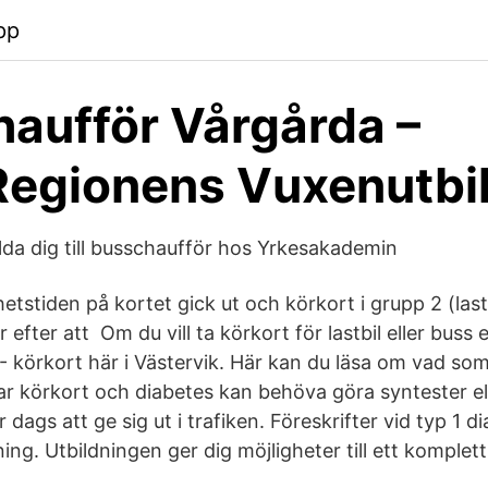
pp
aufför Vårgårda –
egionens Vuxenutbi
ilda dig till busschaufför hos Yrkesakademin
ghetstiden på kortet gick ut och körkort i grupp 2 (last
 efter att Om du vill ta körkort för lastbil eller buss 
 körkort här i Västervik. Här kan du läsa om vad som 
r körkort och diabetes kan behöva göra syntester ell
r dags att ge sig ut i trafiken. Föreskrifter vid typ 1 
ng. Utbildningen ger dig möjligheter till ett komplett