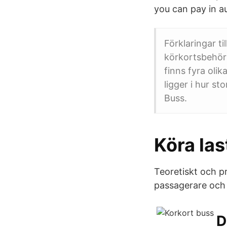
you can pay in a
Förklaringar t
körkortsbehöri
finns fyra oli
ligger i hur st
Buss.
Köra las
Teoretiskt och p
passagerare och 
D