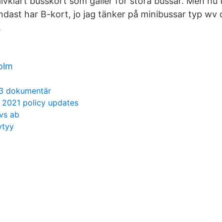
älvklart busskort som gäller för stora bussar. Men nu t
ndast har B-kort, jo jag tänker på minibussar typ wv 
.
olm
3 dokumentär
s 2021 policy updates
vs ab
ytyy