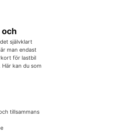
 och
et självklart
 när man endast
ort för lastbil
m. Här kan du som
 och tillsammans
de