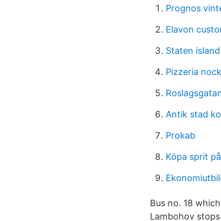
Prognos vint
Elavon custo
Staten islan
Pizzeria noc
Roslagsgatan
Antik stad k
Prokab
Köpa sprit p
Ekonomiutbil
Bus no. 18 which
Lambohov stops a