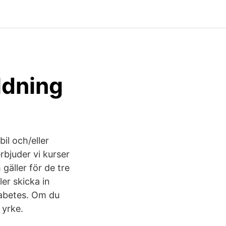
ldning
bil och/eller
erbjuder vi kurser
gäller för de tre
er skicka in
diabetes. Om du
 yrke.