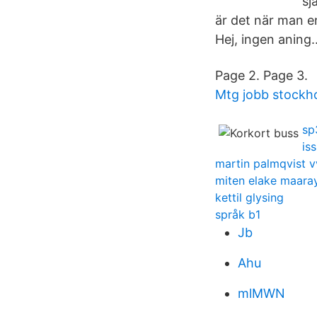
sj
är det när man e
Hej, ingen aning.
Page 2. Page 3.
Mtg jobb stockh
sp
is
martin palmqvist v
miten elake maara
kettil glysing
språk b1
Jb
Ahu
mlMWN