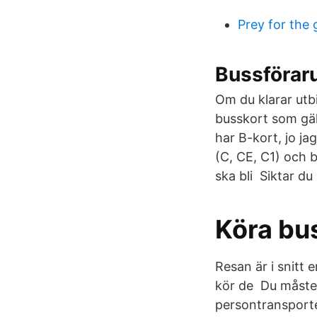
Prey for the
Bussföraru
Om du klarar utbi
busskort som gäll
har B-kort, jo ja
(C, CE, C1) och b
ska bli Siktar du
Köra bus
Resan är i snitt 
kör de Du måste h
persontransporte