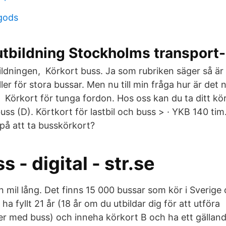
 gods
tbildning Stockholms transport-
ldningen, Körkort buss. Ja som rubriken säger så är d
er för stora bussar. Men nu till min fråga hur är det
g Körkort för tunga fordon. Hos oss kan du ta ditt körk
uss (D). Körtkort för lastbil och buss > · YKB 140 ti
 på att ta busskörkort?
s - digital - str.se
en mil lång. Det finns 15 000 bussar som kör i Sverige
a fyllt 21 år (18 år om du utbildar dig för att utföra
r med buss) och inneha körkort B och ha ett gällan