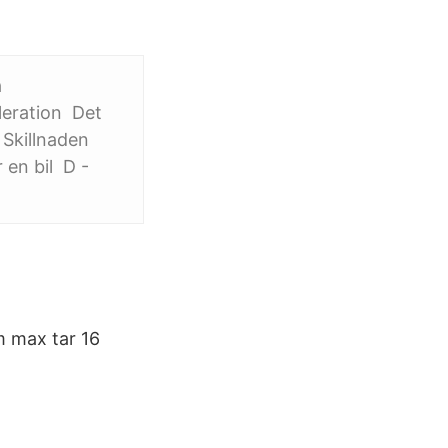
a
leration Det
 Skillnaden
 en bil D -
m max tar 16