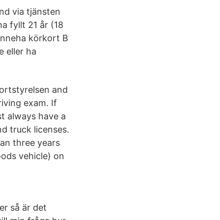
nd via tjänsten
 fyllt 21 år (18
 inneha körkort B
 eller ha
portstyrelsen and
iving exam. If
ust always have a
nd truck licenses.
han three years
oods vehicle) on
r så är det