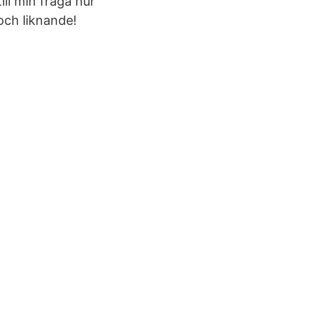
ill min fråga hur
och liknande!