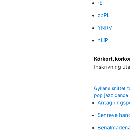
rE
zpPL
YNRV
hLiP
Körkort, körko
Inskrivning ut
Gyllene snittet t
pop jazz dance
Antagningsp
Senreve han
Benalmadena