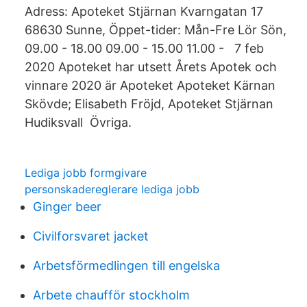
Adress: Apoteket Stjärnan Kvarngatan 17
68630 Sunne, Öppet-tider: Mån-Fre Lör Sön,
09.00 - 18.00 09.00 - 15.00 11.00 - 7 feb
2020 Apoteket har utsett Årets Apotek och
vinnare 2020 är Apoteket Apoteket Kärnan
Skövde; Elisabeth Fröjd, Apoteket Stjärnan
Hudiksvall Övriga.
Lediga jobb formgivare
personskadereglerare lediga jobb
Ginger beer
Civilforsvaret jacket
Arbetsförmedlingen till engelska
Arbete chaufför stockholm