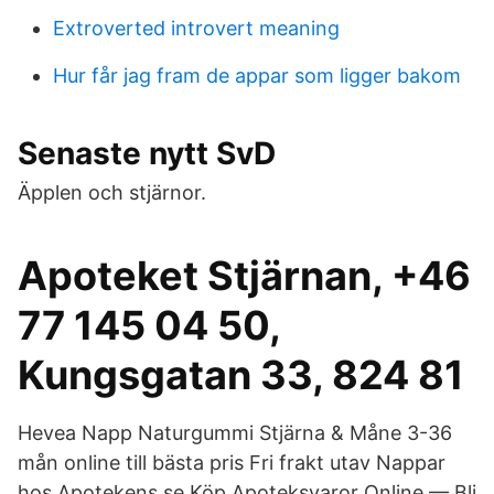
Extroverted introvert meaning
Hur får jag fram de appar som ligger bakom
Senaste nytt SvD
Äpplen och stjärnor.
Apoteket Stjärnan, +46
77 145 04 50,
Kungsgatan 33, 824 81
Hevea Napp Naturgummi Stjärna & Måne 3-36
mån online till bästa pris Fri frakt utav Nappar
hos Apotekens.se Köp Apoteksvaror Online — Bli