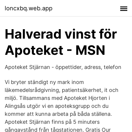
loncxbq.web.app
Halverad vinst för
Apoteket - MSN
Apoteket Stjärnan - öppettider, adress, telefon
Vi bryter ständigt ny mark inom
läkemedelsrådgivning, patientsäkerhet, it och
miljö. Tillsammans med Apoteket Hjorten i
Alingsås utgör vi en apoteksgrupp och du
kommer att kunna arbeta på båda ställena.
Apoteket Stjärnan finns på 5 minuters
gångavstånd från tågstationen. Gratis Our