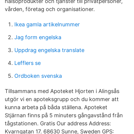
hälsoprodukter och tjänster till privatpersoner,
vården, företag och organisationer.
Ikea gamla artikelnummer
Jag form engelska
Uppdrag engelska translate
Lefflers se
Ordboken svenska
Tillsammans med Apoteket Hjorten i Alingsås
utgör vi en apoteksgrupp och du kommer att
kunna arbeta på båda ställena. Apoteket
Stjärnan finns på 5 minuters gångavstånd från
tågstationen. Gratis Our address Address:
Kvarngatan 17. 68630 Sunne, Sweden GPS: