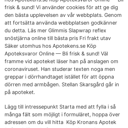
frisk & sund! Vi använder cookies för att ge dig
den bästa upplevelsen av vår webbplats. Genom
att fortsätta använda webbplatsen godkänner
du detta. Läs mer Glimmis Slapwrap reflex
snöstjärna online till bästa pris Fri frakt utav
Säker utomhus hos Apotekens.se Köp
Apoteksvaror Online — Bli frisk & sund! Väl
framme vid apoteket läser han på anslagen om
coronaviruset. Han studerar texten noga men
greppar i dörrhandtaget istället för att öppna
dörren med armbågen. Stellan Skarsgård går in
på apoteket.
Lägg till intressepunkt Starta med att fylla i så
många fält som möjligt i formuläret, hoppa över
adressen om du vill hitta Köp Kronans Apotek