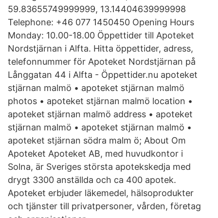
59.83655749999999, 13.14404639999998
Telephone: +46 077 1450450 Opening Hours
Monday: 10.00-18.00 Öppettider till Apoteket
Nordstjärnan i Alfta. Hitta öppettider, adress,
telefonnummer för Apoteket Nordstjärnan på
Långgatan 44 i Alfta - Öppettider.nu apoteket
stjärnan malmö • apoteket stjärnan malmö
photos • apoteket stjärnan malmö location •
apoteket stjärnan malmö address • apoteket
stjärnan malmö • apoteket stjärnan malmö •
apoteket stjärnan södra malm ö; About Om
Apoteket Apoteket AB, med huvudkontor i
Solna, är Sveriges största apotekskedja med
drygt 3300 anställda och ca 400 apotek.
Apoteket erbjuder läkemedel, hälsoprodukter
och tjänster till privatpersoner, vården, företag