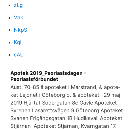
zLg
Vnk
NkpS
Kql
cAL
Apotek 2019_Psoriasisdagen -
Psoriasisförbundet
Aust. 70–85 å apoteket i Marstrand, & apote-
ket Lejonet i Göteborg o. & apoteket 29 maj
2019 Hjärtat Södergatan 8c Gävle Apoteket
Syrenen Lasarettsvägen 9 Göteborg Apoteket
Svanen Frigångsgatan 1B Hudiksvall Apoteket
Stjärnan Apoteket Stjärnan, Kvarngatan 17.